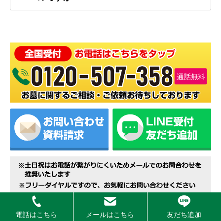
電話はこちら
メールはこちら
友だち追加
お墓総合サービスの受付エリア