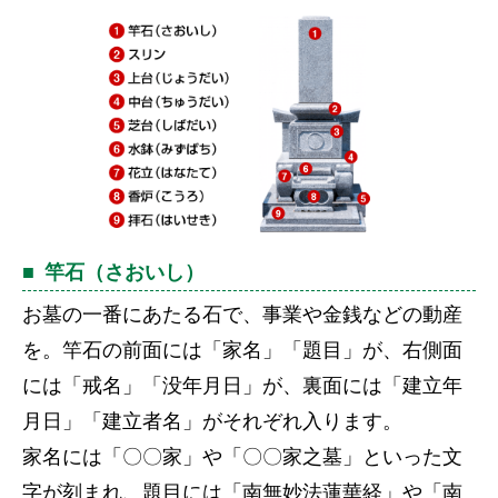
竿石（さおいし）
お墓の一番にあたる石で、事業や金銭などの動産
を。竿石の前面には「家名」「題目」が、右側面
には「戒名」「没年月日」が、裏面には「建立年
月日」「建立者名」がそれぞれ入ります。
家名には「〇〇家」や「〇〇家之墓」といった文
字が刻まれ、題目には「南無妙法蓮華経」や「南