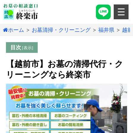
ホーム
お墓清掃・クリーニング
福井県
越前
目次
【越前市】お墓の清掃代行・ク
リーニングなら終楽市