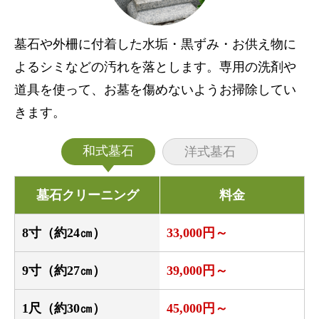
墓石や外柵に付着した水垢・黒ずみ・お供え物に
よるシミなどの汚れを落とします。専用の洗剤や
道具を使って、お墓を傷めないようお掃除してい
きます。
和式墓石
洋式墓石
墓石クリーニング
料金
8寸（約24㎝）
33,000円～
9寸（約27㎝）
39,000円～
1尺（約30㎝）
45,000円～