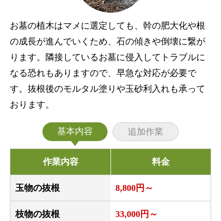
お墓の植木はマメに選定しても、幹の肥大化や根
の成長が進んでいくため、石の傾きや倒壊に繋が
ります。隣接しているお墓に侵入してトラブルに
なる恐れもありますので、早急な対応が必要で
す。抜根後のモルタル塗りや玉砂利入れも承って
おります。
基本内容
追加作業
作業内容
料金
玉物の抜根
8,800円～
枝物の抜根
33,000円～