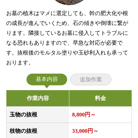
お墓の植木はマメに選定しても、幹の肥大化や根
の成長が進んでいくため、石の傾きや倒壊に繋が
ります。隣接しているお墓に侵入してトラブルに
なる恐れもありますので、早急な対応が必要で
す。抜根後のモルタル塗りや玉砂利入れも承って
おります。
基本内容
追加作業
作業内容
料金
玉物の抜根
8,800円～
枝物の抜根
33,000円～