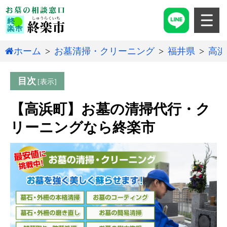
ホーム
お墓清掃・クリーニング
福井県
高浜
目次
【高浜町】お墓の清掃代行・ク
リーニングなら終楽市