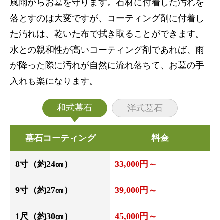
風雨からお墓を守ります。石材に付着した汚れを
落とすのは大変ですが、コーティング剤に付着し
た汚れは、乾いた布で拭き取ることができます。
水との親和性が高いコーティング剤であれば、雨
が降った際に汚れが自然に流れ落ちて、お墓の手
入れも楽になります。
和式墓石
洋式墓石
墓石コーティング
料金
8寸（約24㎝）
33,000円～
9寸（約27㎝）
39,000円～
1尺（約30㎝）
45,000円～