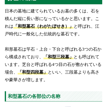
日本の墓地に建てられているお墓の多くは、石を
積んだ縦に長い形になっているかと思います。こ
れは
「和型墓石（わがたぼせき）」
と呼ばれ、江
戸時代に一般化した伝統的な墓石です。
和形墓石は竿石・上台・下台と呼ばれる3つの石か
ら構成されており、
「和型三段墓」
とも呼ばれて
います。芝台と呼ばれる4つ目の石が敷かれている
場合、
「和型四段墓」
といい、三段墓よりも高さ
や豪華さが増します。
和型墓石の各部位の名称