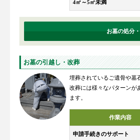
4㎡～5㎡未満
お墓の処分
お墓の引越し・改葬
埋葬されているご遺骨や墓
改葬には様々なパターンが
ます。
作業内容
申請手続きのサポート