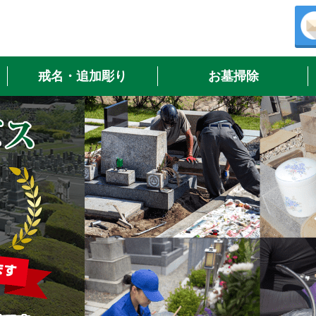
戒名・追加彫り
お墓掃除