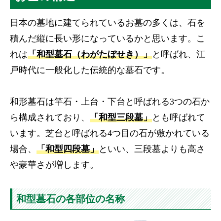
日本の墓地に建てられているお墓の多くは、石を
積んだ縦に長い形になっているかと思います。こ
れは
「和型墓石（わがたぼせき）」
と呼ばれ、江
戸時代に一般化した伝統的な墓石です。
和形墓石は竿石・上台・下台と呼ばれる3つの石か
ら構成されており、
「和型三段墓」
とも呼ばれて
います。芝台と呼ばれる4つ目の石が敷かれている
場合、
「和型四段墓」
といい、三段墓よりも高さ
や豪華さが増します。
和型墓石の各部位の名称